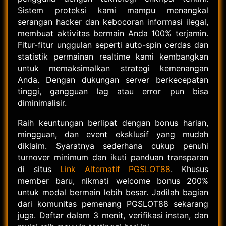
Sistem proteksi kami mampu menangkal
serangan hacker dan kebocoran informasi ilegal,
membuat aktivitas bermain Anda 100% terjamin.
Fitur-fitur unggulan seperti auto-spin cerdas dan
statistik permainan realtime kami kembangkan
untuk memaksimalkan strategi kemenangan
Anda. Dengan dukungan server berkecepatan
tinggi, gangguan lag atau error pun bisa
diminimalisir.
Raih keuntungan berlipat dengan bonus harian,
mingguan, dan event eksklusif yang mudah
diklaim. Syaratnya sederhana cukup penuhi
turnover minimum dan ikuti panduan transparan
di situs
Link Alternatif PGSLOT88
. Khusus
member baru, nikmati welcome bonus 200%
untuk modal bermain lebih besar. Jadilah bagian
dari komunitas pemenang PGSLOT88 sekarang
juga. Daftar dalam 3 menit, verifikasi instan, dan