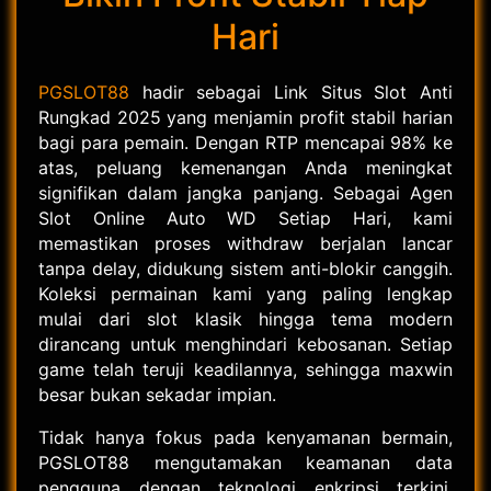
Hari
PGSLOT88
hadir sebagai Link Situs Slot Anti
Rungkad 2025 yang menjamin profit stabil harian
bagi para pemain. Dengan RTP mencapai 98% ke
atas, peluang kemenangan Anda meningkat
signifikan dalam jangka panjang. Sebagai Agen
Slot Online Auto WD Setiap Hari, kami
memastikan proses withdraw berjalan lancar
tanpa delay, didukung sistem anti-blokir canggih.
Koleksi permainan kami yang paling lengkap
mulai dari slot klasik hingga tema modern
dirancang untuk menghindari kebosanan. Setiap
game telah teruji keadilannya, sehingga maxwin
besar bukan sekadar impian.
Tidak hanya fokus pada kenyamanan bermain,
PGSLOT88 mengutamakan keamanan data
pengguna dengan teknologi enkripsi terkini.